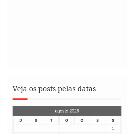
Veja os posts pelas datas
agosto 2026
D
S
T
Q
Q
S
S
1