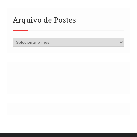
Arquivo de Postes
Arquivo
de
Postes