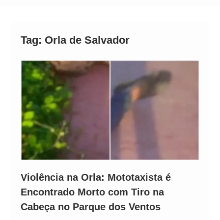
Operação Ágio: Ação policial na Bahia prende 14
suspeitos e mira rede ligada a ‘Zói de Gato’, do
Comando Vermelho
Tag:
Orla de Salvador
Violência na Orla: Mototaxista é
Encontrado Morto com Tiro na
Cabeça no Parque dos Ventos