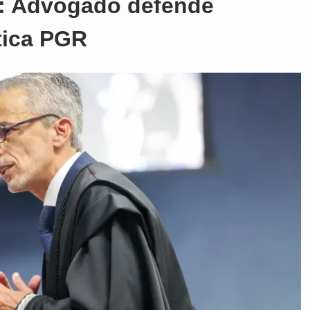
: Advogado defende
tica PGR