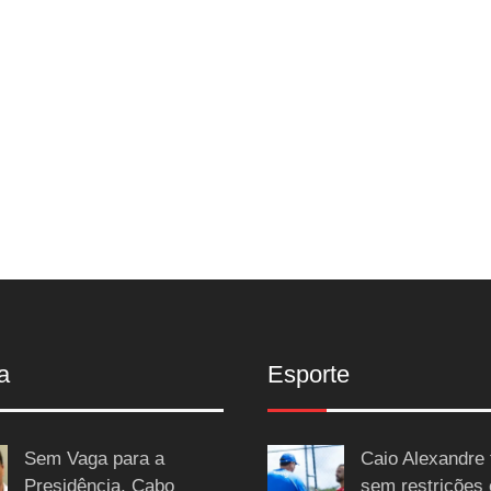
a
Esporte
Sem Vaga para a
Caio Alexandre 
Presidência, Cabo
sem restrições