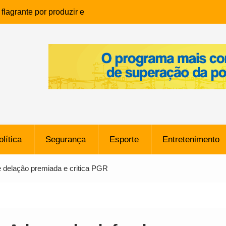
lagrante por produzir e
ia infantil em Eunápolis
ho é denunciado ao Ministério
bia após comentário
cantor
que morreu após ataque
ressão judicial por doação de
na sem restrições e pode
ntra o Vasco
olítica
Segurança
Esporte
Entretenimento
e da SpaceX Colide com a Lua
8 Metros, Afirma a Nasa
 delação premiada e critica PGR
$ 130 Milhões por Volante
, mas Alvinegro Fixa Preço