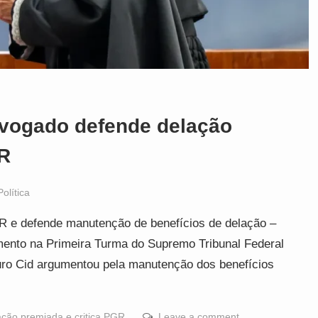
dvogado defende delação
GR
Política
GR e defende manutenção de benefícios de delação –
ento na Primeira Turma do Supremo Tribunal Federal
uro Cid argumentou pela manutenção dos benefícios
ção premiada e critica PGR
Leave a comment