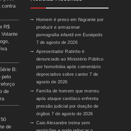
a contra
Homem é preso em flagrante por
ce R$
produzir e armazenar
 Volante
pornografia infantil em Eunápolis
ogo,
7 de agosto de 2026
Fixa
Apresentador Ratinho é
denunciado ao Ministério Público
por homofobia após comentário
Série B:
depreciativo sobre cantor
7 de
 pelo
agosto de 2026
reforço
Família de homem que morreu
o de
ra
após ataque cardíaco enfrenta
pressão judicial por doação de
órgãos
7 de agosto de 2026
 50
Caio Alexandre treina sem
te de
restrições e pode reforçar o