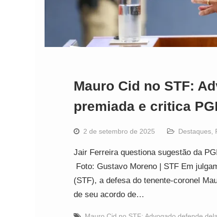
Mauro Cid no STF: A
premiada e critica P
2 de setembro de 2025
Destaques
,
Jair Ferreira questiona sugestão da P
Foto: Gustavo Moreno | STF Em julgam
(STF), a defesa do tenente-coronel Ma
de seu acordo de…
Mauro Cid no STF: Advogado defende dela