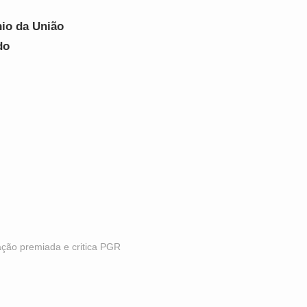
nio da União
do
ção premiada e critica PGR