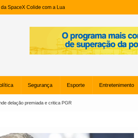
e da SpaceX Colide com a Lua
8 Metros, Afirma a Nasa
$ 130 Milhões por Volante
, mas Alvinegro Fixa Preço
residência, Cabo Daciolo Tem
verno do Amazonas Anunciada
ros em Frente a
airro da Mata Escura, em
olítica
Segurança
Esporte
Entretenimento
e B: Lateral revelado pelo
de delação premiada e critica PGR
rço do Novorizontino de
o policial na Bahia prende 14
e ligada a ‘Zói de Gato’, do