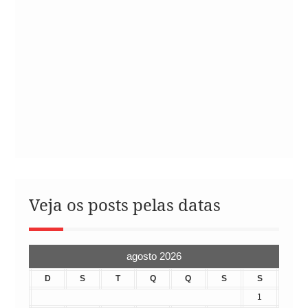
Veja os posts pelas datas
agosto 2026
D
S
T
Q
Q
S
S
1