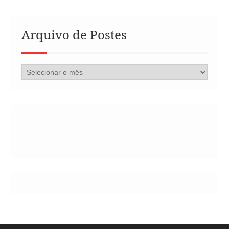
Arquivo de Postes
Arquivo
de
Postes