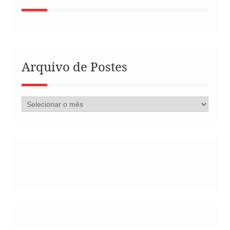
Arquivo de Postes
Arquivo
de
Postes