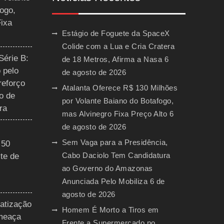
ogo,
Fixa
Estágio de Foguete da SpaceX
Colide com a Lua e Cria Cratera
Série B:
de 18 Metros, Afirma a Nasa
6
 pelo
de agosto de 2026
reforço
Atalanta Oferece R$ 130 Milhões
o de
por Volante Baiano do Botafogo,
ra
mas Alvinegro Fixa Preço Alto
6
de agosto de 2026
Sem Vaga para a Presidência,
 50
Cabo Daciolo Tem Candidatura
te de
ao Governo do Amazonas
Anunciada Pelo Mobiliza
6 de
agosto de 2026
vatização
Homem É Morto a Tiros em
ameaça
Frente a Supermercado no