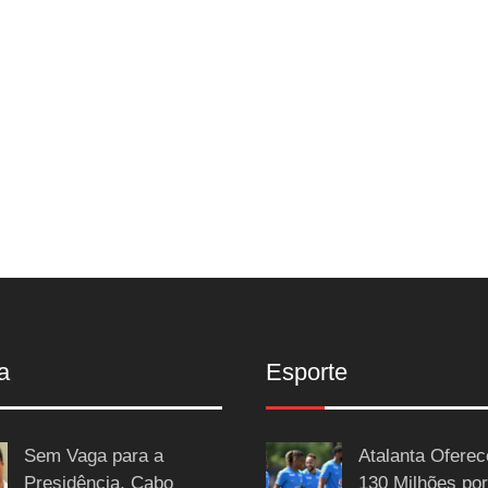
a
Esporte
Sem Vaga para a
Atalanta Ofere
Presidência, Cabo
130 Milhões por