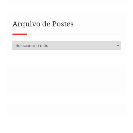
Arquivo de Postes
Arquivo
de
Postes