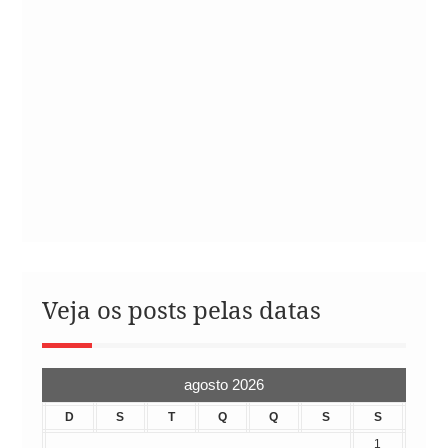
Veja os posts pelas datas
agosto 2026
D
S
T
Q
Q
S
S
1