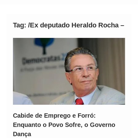
Operação Ágio: Ação policial na Bahia prende 14
suspeitos e mira rede ligada a ‘Zói de Gato’, do
Comando Vermelho
Tag:
/Ex deputado Heraldo Rocha –
Cabide de Emprego e Forró:
Enquanto o Povo Sofre, o Governo
Dança