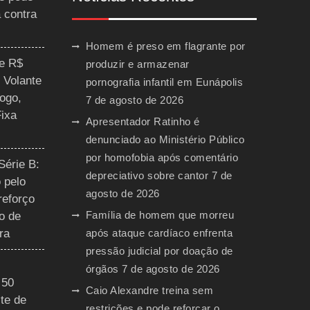
a contra
Homem é preso em flagrante por
ce R$
produzir e armazenar
 Volante
pornografia infantil em Eunápolis
ogo,
7 de agosto de 2026
Fixa
Apresentador Ratinho é
denunciado ao Ministério Público
por homofobia após comentário
Série B:
depreciativo sobre cantor
7 de
 pelo
agosto de 2026
reforço
Família de homem que morreu
o de
ra
após ataque cardíaco enfrenta
pressão judicial por doação de
órgãos
7 de agosto de 2026
 50
Caio Alexandre treina sem
te de
restrições e pode reforçar o