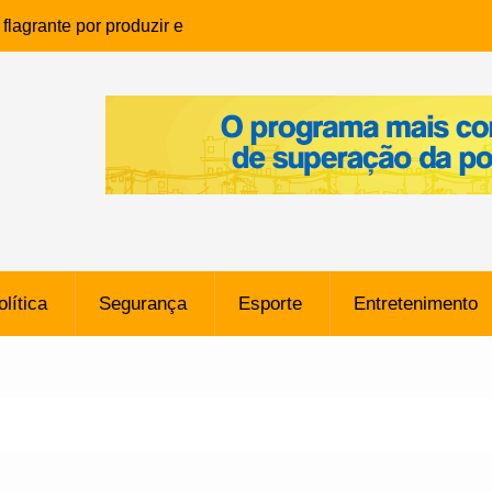
lagrante por produzir e
ia infantil em Eunápolis
ho é denunciado ao Ministério
bia após comentário
cantor
que morreu após ataque
ressão judicial por doação de
na sem restrições e pode
ntra o Vasco
olítica
Segurança
Esporte
Entretenimento
e da SpaceX Colide com a Lua
8 Metros, Afirma a Nasa
$ 130 Milhões por Volante
, mas Alvinegro Fixa Preço