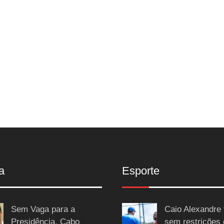
a
Esporte
Sem Vaga para a
Caio Alexandre 
Presidência, Cabo
sem restrições