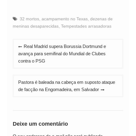
32 mortos
,
acampamento no Texas
,
dezenas de
meninas desaparecidas
,
Tempestades arrasadoras
Navegação
Real Madrid supera Borussia Dortmund e
de
avança para semifinal do Mundial de Clubes
Post
contra o PSG
Pastora é baleada na cabeça em suposto ataque
de facção na Engomadeira, em Salvador
Deixe um comentário