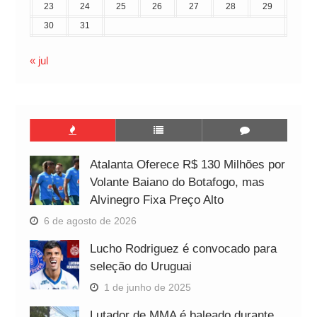
23
24
25
26
27
28
29
30
31
« jul
Atalanta Oferece R$ 130 Milhões por
Volante Baiano do Botafogo, mas
Alvinegro Fixa Preço Alto
6 de agosto de 2026
Lucho Rodriguez é convocado para
seleção do Uruguai
1 de junho de 2025
Lutador de MMA é baleado durante