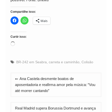
Compartilhe isso:
Mais
Curtir isso:
Carregando...
BR-242 em Seabra
,
carreta e caminhão
,
Colisão
Navegação
Ana Castela desmente boatos de
de
aposentadoria e reafirma amor pela música: “Vou
Post
até morrer cantando”
Real Madrid supera Borussia Dortmund e avança