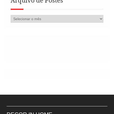
Arquivo de Postes
Arquivo
de
Postes