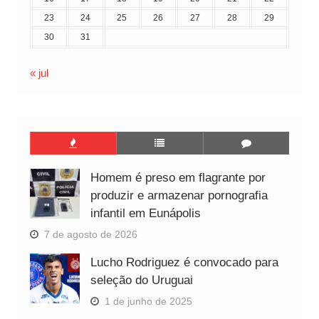
23
24
25
26
27
28
29
30
31
« jul
Homem é preso em flagrante por
produzir e armazenar pornografia
infantil em Eunápolis
7 de agosto de 2026
Lucho Rodriguez é convocado para
seleção do Uruguai
1 de junho de 2025