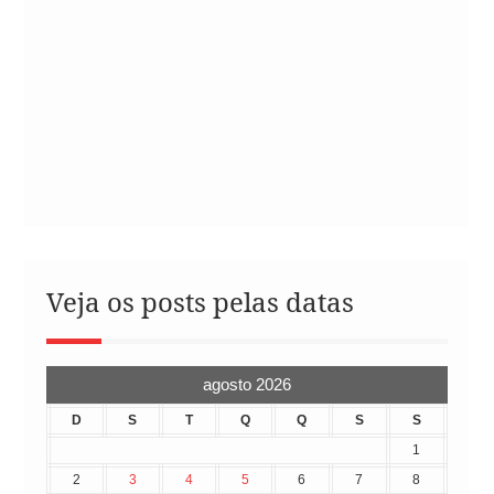
Veja os posts pelas datas
agosto 2026
D
S
T
Q
Q
S
S
1
2
3
4
5
6
7
8