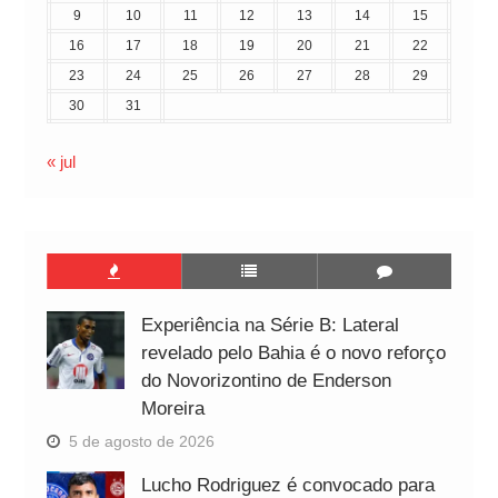
9
10
11
12
13
14
15
16
17
18
19
20
21
22
23
24
25
26
27
28
29
30
31
« jul
Experiência na Série B: Lateral
revelado pelo Bahia é o novo reforço
do Novorizontino de Enderson
Moreira
5 de agosto de 2026
Lucho Rodriguez é convocado para