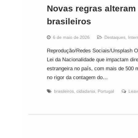
Novas regras alteram
brasileiros
6 de maio de 2026
Destaques
,
Inter
Reprodução/Redes Sociais/Unsplash O g
Lei da Nacionalidade que impactam dire
estrangeira no país, com mais de 500 m
no rigor da contagem do…
brasileiros
,
cidadania
,
Portugal
Leav