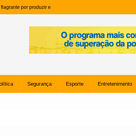
lagrante por produzir e
ia infantil em Eunápolis
ho é denunciado ao Ministério
bia após comentário
cantor
que morreu após ataque
ressão judicial por doação de
na sem restrições e pode
ntra o Vasco
olítica
Segurança
Esporte
Entretenimento
e da SpaceX Colide com a Lua
8 Metros, Afirma a Nasa
$ 130 Milhões por Volante
, mas Alvinegro Fixa Preço