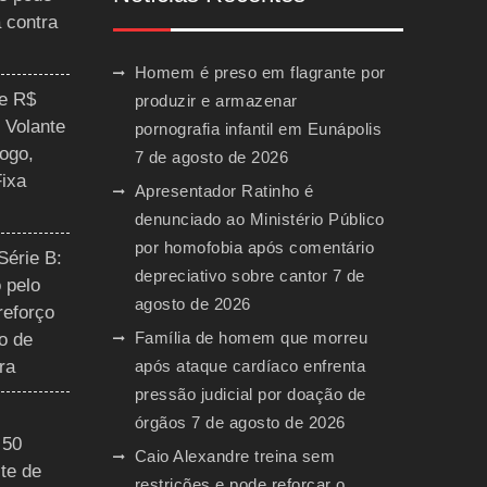
a contra
Homem é preso em flagrante por
ce R$
produzir e armazenar
 Volante
pornografia infantil em Eunápolis
ogo,
7 de agosto de 2026
Fixa
Apresentador Ratinho é
denunciado ao Ministério Público
por homofobia após comentário
Série B:
depreciativo sobre cantor
7 de
 pelo
agosto de 2026
reforço
Família de homem que morreu
o de
ra
após ataque cardíaco enfrenta
pressão judicial por doação de
órgãos
7 de agosto de 2026
 50
Caio Alexandre treina sem
te de
restrições e pode reforçar o