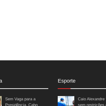
a
Esporte
Sem Vaga para a
Caio Alexandre 
Presidência, Cabo
sem restrições