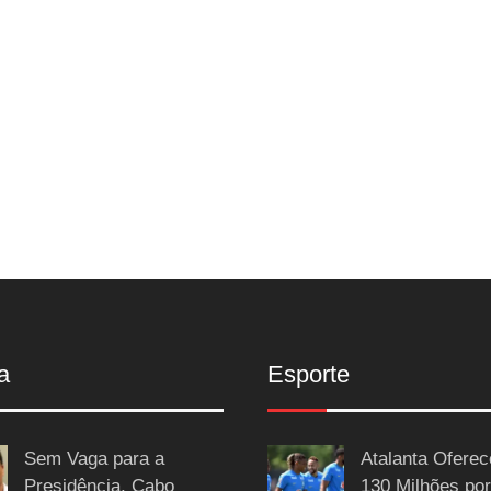
a
Esporte
Sem Vaga para a
Atalanta Ofere
Presidência, Cabo
130 Milhões por