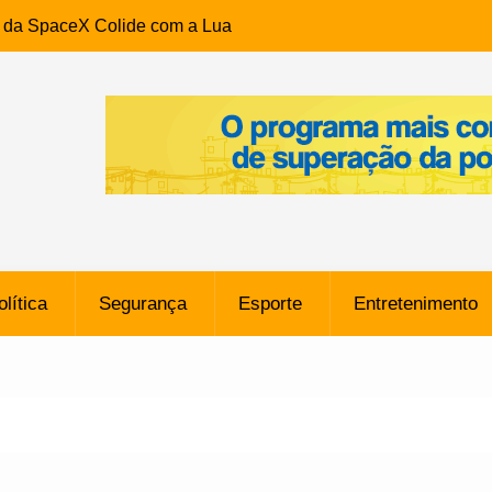
e da SpaceX Colide com a Lua
8 Metros, Afirma a Nasa
$ 130 Milhões por Volante
, mas Alvinegro Fixa Preço
residência, Cabo Daciolo Tem
verno do Amazonas Anunciada
ros em Frente a
airro da Mata Escura, em
olítica
Segurança
Esporte
Entretenimento
e B: Lateral revelado pelo
rço do Novorizontino de
o policial na Bahia prende 14
e ligada a ‘Zói de Gato’, do