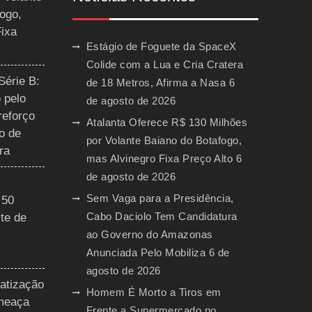
ogo,
Fixa
Estágio de Foguete da SpaceX
Colide com a Lua e Cria Cratera
Série B:
de 18 Metros, Afirma a Nasa
6
 pelo
de agosto de 2026
reforço
Atalanta Oferece R$ 130 Milhões
o de
por Volante Baiano do Botafogo,
ra
mas Alvinegro Fixa Preço Alto
6
de agosto de 2026
Sem Vaga para a Presidência,
 50
Cabo Daciolo Tem Candidatura
te de
ao Governo do Amazonas
Anunciada Pelo Mobiliza
6 de
agosto de 2026
vatização
Homem É Morto a Tiros em
ameaça
Frente a Supermercado no