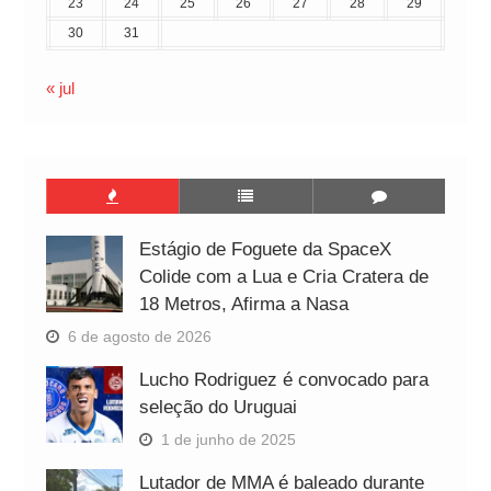
23
24
25
26
27
28
29
30
31
« jul
Estágio de Foguete da SpaceX
Colide com a Lua e Cria Cratera de
18 Metros, Afirma a Nasa
6 de agosto de 2026
Lucho Rodriguez é convocado para
seleção do Uruguai
1 de junho de 2025
Lutador de MMA é baleado durante