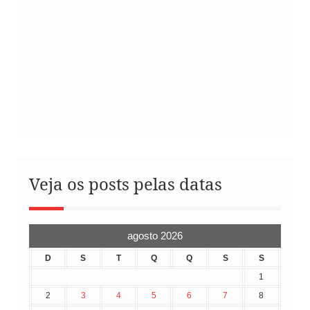
Veja os posts pelas datas
agosto 2026
D
S
T
Q
Q
S
S
1
2
3
4
5
6
7
8