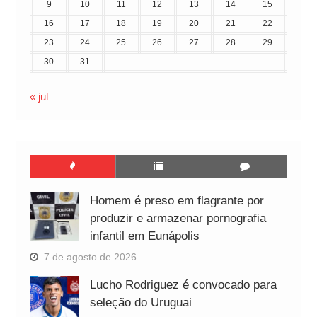
9
10
11
12
13
14
15
16
17
18
19
20
21
22
23
24
25
26
27
28
29
30
31
« jul
Homem é preso em flagrante por
produzir e armazenar pornografia
infantil em Eunápolis
7 de agosto de 2026
Lucho Rodriguez é convocado para
seleção do Uruguai