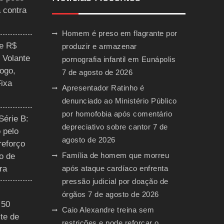
a contra
Homem é preso em flagrante por
ce R$
produzir e armazenar
 Volante
pornografia infantil em Eunápolis
ogo,
7 de agosto de 2026
Fixa
Apresentador Ratinho é
denunciado ao Ministério Público
por homofobia após comentário
Série B:
depreciativo sobre cantor
7 de
 pelo
agosto de 2026
reforço
Família de homem que morreu
o de
ra
após ataque cardíaco enfrenta
pressão judicial por doação de
órgãos
7 de agosto de 2026
 50
Caio Alexandre treina sem
te de
restrições e pode reforçar o