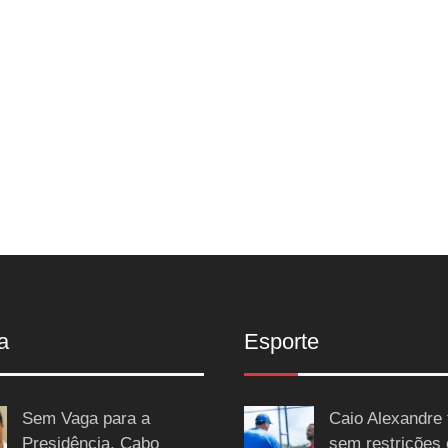
a
Esporte
Sem Vaga para a
Caio Alexandre 
Presidência, Cabo
sem restrições