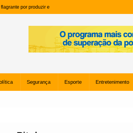
lagrante por produzir e
ia infantil em Eunápolis
ho é denunciado ao Ministério
bia após comentário
cantor
que morreu após ataque
ressão judicial por doação de
na sem restrições e pode
ntra o Vasco
olítica
Segurança
Esporte
Entretenimento
e da SpaceX Colide com a Lua
8 Metros, Afirma a Nasa
$ 130 Milhões por Volante
, mas Alvinegro Fixa Preço