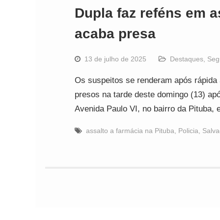
Dupla faz reféns em a
acaba presa
13 de julho de 2025
Destaques
,
Seg
Os suspeitos se renderam após rápid
presos na tarde deste domingo (13) ap
Avenida Paulo VI, no bairro da Pituba
assalto a farmácia na Pituba
,
Policia
,
Salva