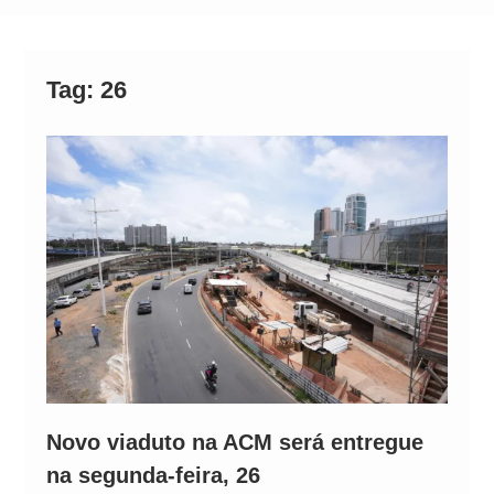
Operação Ágio: Ação policial na Bahia prende 14
suspeitos e mira rede ligada a ‘Zói de Gato’, do
Comando Vermelho
Tag:
26
Novo viaduto na ACM será entregue
na segunda-feira, 26