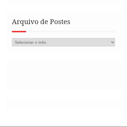
Arquivo de Postes
Arquivo
de
Postes