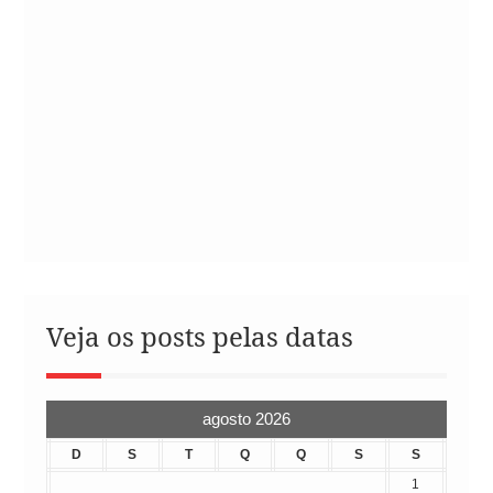
Veja os posts pelas datas
agosto 2026
D
S
T
Q
Q
S
S
1