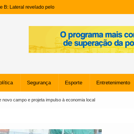
e B: Lateral revelado pelo
rço do Novorizontino de
o policial na Bahia prende 14
e ligada a ‘Zói de Gato’, do
o
 Conheça a trajetória do
no do Pará envolvido em
 de Freitas: Homem é
olítica
Segurança
Esporte
Entretenimento
 bairro Caji
órico Criminal: Influenciadora
e novo campo e projeta impulso à economia local
a no Rio por Suspeita de
os de “Esquisito” após
e Dívida de R$ 80 Milhões