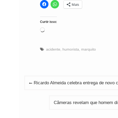
Mais
Curtir isso:
Carregando...
acidente
,
humorista
,
marquito
Navegação
Ricardo Almeida celebra entrega de novo 
de
Post
Câmeras revelam que homem dis