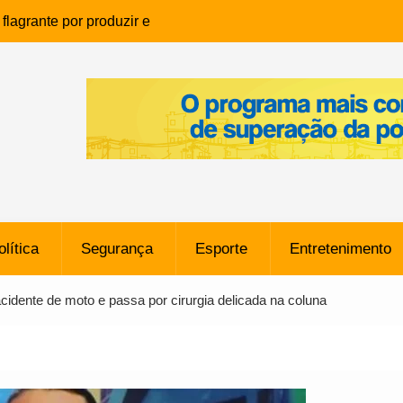
lagrante por produzir e
ia infantil em Eunápolis
ho é denunciado ao Ministério
bia após comentário
cantor
que morreu após ataque
ressão judicial por doação de
na sem restrições e pode
ntra o Vasco
olítica
Segurança
Esporte
Entretenimento
e da SpaceX Colide com a Lua
8 Metros, Afirma a Nasa
cidente de moto e passa por cirurgia delicada na coluna
$ 130 Milhões por Volante
, mas Alvinegro Fixa Preço