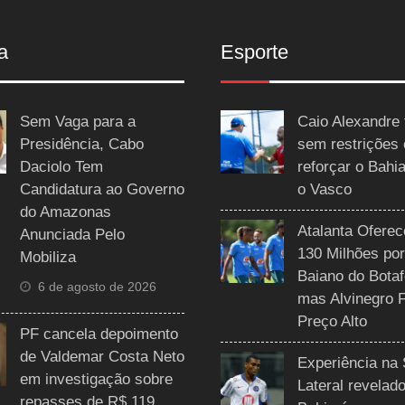
a
Esporte
Sem Vaga para a
Caio Alexandre 
Presidência, Cabo
sem restrições
Daciolo Tem
reforçar o Bahi
Candidatura ao Governo
o Vasco
do Amazonas
Atalanta Ofere
Anunciada Pelo
130 Milhões por
Mobiliza
Baiano do Botaf
6 de agosto de 2026
mas Alvinegro 
Preço Alto
PF cancela depoimento
de Valdemar Costa Neto
Experiência na 
em investigação sobre
Lateral revelado
repasses de R$ 119