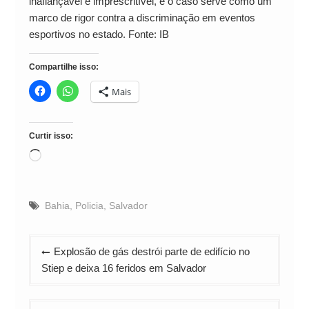
inafiançável e imprescritível, e o caso serve como um
marco de rigor contra a discriminação em eventos
esportivos no estado. Fonte: IB
Compartilhe isso:
Mais
Curtir isso:
Carregando...
Bahia
,
Policia
,
Salvador
Navegação
Explosão de gás destrói parte de edifício no
de
Stiep e deixa 16 feridos em Salvador
Post