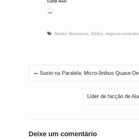
Curtir isso:
Carregando...
Atores Vereranos
,
Globo
,
negocia contrato
Navegação
Susto na Paralela: Micro-ônibus Quase D
de
Post
Líder de facção de Al
Deixe um comentário