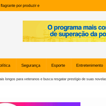
lagrante por produzir e
ia infantil em Eunápolis
ho é denunciado ao Ministério
bia após comentário
cantor
que morreu após ataque
ressão judicial por doação de
na sem restrições e pode
ntra o Vasco
olítica
Segurança
Esporte
Entretenimento
e da SpaceX Colide com a Lua
8 Metros, Afirma a Nasa
is longos para veteranos e busca resgatar prestígio de suas novela
$ 130 Milhões por Volante
, mas Alvinegro Fixa Preço