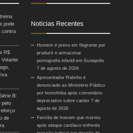
treina
Notícias Recentes
 e pode
a contra
Homem é preso em flagrante por
ce R$
produzir e armazenar
 Volante
pornografia infantil em Eunápolis
ogo,
7 de agosto de 2026
Fixa
Apresentador Ratinho é
denunciado ao Ministério Público
por homofobia após comentário
Série B:
depreciativo sobre cantor
7 de
 pelo
agosto de 2026
reforço
Família de homem que morreu
o de
ra
após ataque cardíaco enfrenta
pressão judicial por doação de