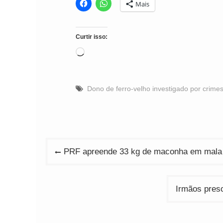
Mais
Curtir isso:
Carregando...
Dono de ferro-velho investigado por crime
Navegação
PRF apreende 33 kg de maconha em mala d
de
Post
Irmãos pres