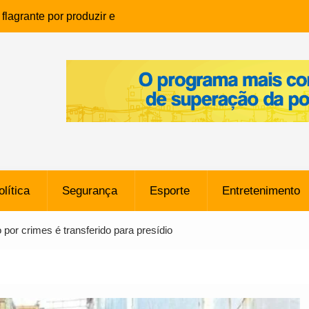
lagrante por produzir e
ia infantil em Eunápolis
ho é denunciado ao Ministério
bia após comentário
cantor
que morreu após ataque
ressão judicial por doação de
na sem restrições e pode
ntra o Vasco
olítica
Segurança
Esporte
Entretenimento
e da SpaceX Colide com a Lua
8 Metros, Afirma a Nasa
 por crimes é transferido para presídio
$ 130 Milhões por Volante
, mas Alvinegro Fixa Preço