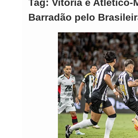
Tag:
Vitória e Atlétic
Comando Vermelh
Barradão pelo Brasilei