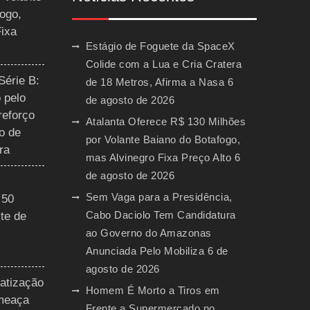
ogo,
Fixa
Estágio de Foguete da SpaceX
Colide com a Lua e Cria Cratera
Série B:
de 18 Metros, Afirma a Nasa
6
 pelo
de agosto de 2026
reforço
Atalanta Oferece R$ 130 Milhões
o de
por Volante Baiano do Botafogo,
ra
mas Alvinegro Fixa Preço Alto
6
de agosto de 2026
Sem Vaga para a Presidência,
 50
Cabo Daciolo Tem Candidatura
te de
ao Governo do Amazonas
Anunciada Pelo Mobiliza
6 de
agosto de 2026
vatização
Homem É Morto a Tiros em
ameaça
Frente a Supermercado no