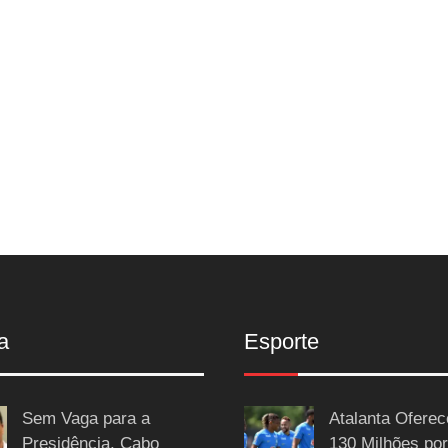
a
Esporte
Sem Vaga para a
Atalanta Ofere
Presidência, Cabo
130 Milhões por