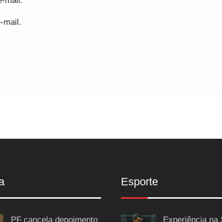
-mail.
-mail.
a
Esporte
PF cancela depoimento
Experiência na 