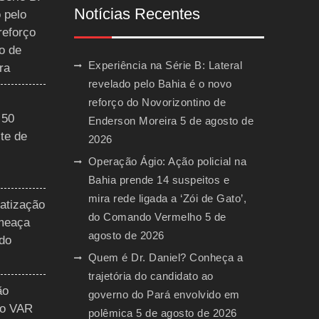
Notícias Recentes
 pelo
reforço
o de
Experiência na Série B: Lateral
ra
revelado pelo Bahia é o novo
reforço do Novorizontino de
 50
Enderson Moreira
5 de agosto de
te de
2026
Operação Ágio: Ação policial na
Bahia prende 14 suspeitos e
mira rede ligada a ‘Zói de Gato’,
vatização
do Comando Vermelho
5 de
ameaça
agosto de 2026
 do
Quem é Dr. Daniel? Conheça a
trajetória do candidato ao
ão
governo do Pará envolvido em
do VAR
polêmica
5 de agosto de 2026