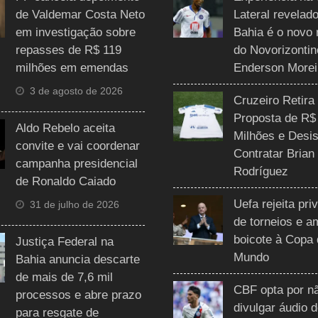
de Valdemar Costa Neto
Lateral revelado
em investigação sobre
Bahia é o novo 
repasses de R$ 119
do Novorizontin
milhões em emendas
Enderson Morei
3 de agosto de 2026
Cruzeiro Retira
Proposta de R$
Aldo Rebelo aceita
Milhões e Desis
convite e vai coordenar
Contratar Brian
campanha presidencial
Rodríguez
de Ronaldo Caiado
Uefa rejeita pri
31 de julho de 2026
de torneios e 
boicote à Copa
Justiça Federal na
Mundo
Bahia anuncia descarte
de mais de 7,6 mil
CBF opta por n
processos e abre prazo
divulgar áudio 
para resgate de