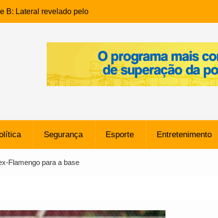
e B: Lateral revelado pelo
rço do Novorizontino de
o policial na Bahia prende 14
e ligada a ‘Zói de Gato’, do
o
 Conheça a trajetória do
no do Pará envolvido em
 de Freitas: Homem é
olítica
Segurança
Esporte
Entretenimento
 bairro Caji
órico Criminal: Influenciadora
 ex-Flamengo para a base
a no Rio por Suspeita de
os de “Esquisito” após
e Dívida de R$ 80 Milhões