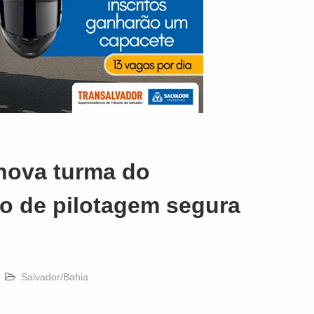
 nova turma do
to de pilotagem segura
Salvador/Bahia