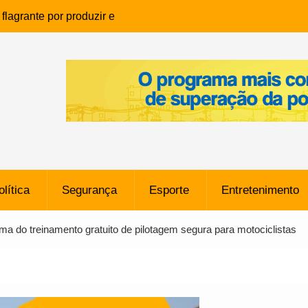
lagrante por produzir e
ia infantil em Eunápolis
ho é denunciado ao Ministério
bia após comentário
cantor
que morreu após ataque
ressão judicial por doação de
na sem restrições e pode
ntra o Vasco
olítica
Segurança
Esporte
Entretenimento
e da SpaceX Colide com a Lua
8 Metros, Afirma a Nasa
ma do treinamento gratuito de pilotagem segura para motociclistas
$ 130 Milhões por Volante
, mas Alvinegro Fixa Preço