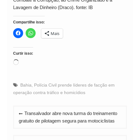
Lavagem de Dinheiro (Draco). fonte: IB
Compartilhe isso:
Mais
Curtir isso:
Carregando...
Bahia
,
Polícia Civil prende líderes de facção em
operação contra tráfico e homicídios
Navegação
Transalvador abre nova turma do treinamento
de
gratuito de pilotagem segura para motociclistas
Post