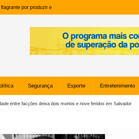
lagrante por produzir e
ia infantil em Eunápolis
ho é denunciado ao Ministério
bia após comentário
cantor
que morreu após ataque
ressão judicial por doação de
na sem restrições e pode
ntra o Vasco
olítica
Segurança
Esporte
Entretenimento
e da SpaceX Colide com a Lua
8 Metros, Afirma a Nasa
lidade entre facções deixa dois mortos e nove feridos em Salvador
$ 130 Milhões por Volante
, mas Alvinegro Fixa Preço