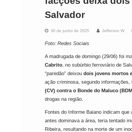
facções deixa dois
Salvador
30 de junho de 2025
Jefferson W
Foto: Redes Sociais
A madrugada de domingo (29/06) foi ma
Cabrito
, no subúrbio ferroviário de Sa
“paredão” deixou
dois jovens mortos 
ação criminosa, segundo informações, 
(CV) contra o Bonde do Maluco (BDM
drogas na região.
Fontes do Informe Baiano indicam que a
antes dominava a área, teria tentado in
Ribeira, resultando na morte de um ino