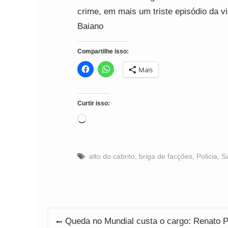
crime, em mais um triste episódio da v
Baiano
Compartilhe isso:
Mais
Curtir isso:
Carregando...
alto do cabrito
,
briga de facções
,
Policia
,
S
Navegação
Queda no Mundial custa o cargo: Renato P