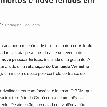
 mortos e nove feridos em
Destaques
,
Segurança
rcada por um cenário de terror no bairro do
Alto do
lvador. Um ataque a tiros durante um evento de
e nove pessoas feridas
, incluindo uma gestante. A
teria sido uma
retaliação do Comando Vermelho
)
, em meio à disputa pelo controle do tráfico de
 rivalidade entre as facções é intensa. O BDM, que
vadir o território do CV há cerca de um mês na
cente. Desde então, a escalada de violência não