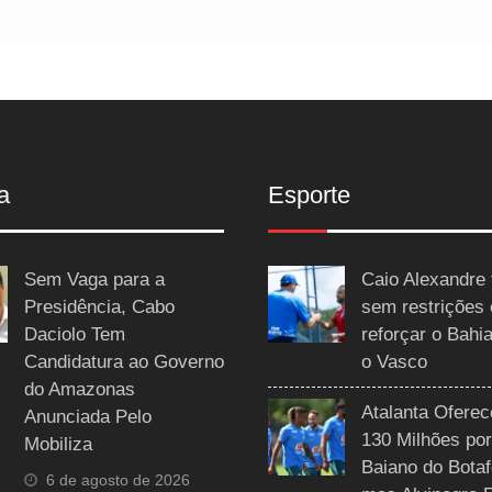
a
Esporte
Sem Vaga para a
Caio Alexandre 
Presidência, Cabo
sem restrições
Daciolo Tem
reforçar o Bahi
Candidatura ao Governo
o Vasco
do Amazonas
Atalanta Ofere
Anunciada Pelo
130 Milhões por
Mobiliza
Baiano do Botaf
6 de agosto de 2026