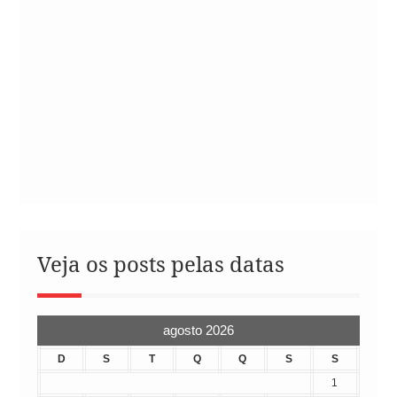
Veja os posts pelas datas
agosto 2026
D
S
T
Q
Q
S
S
1