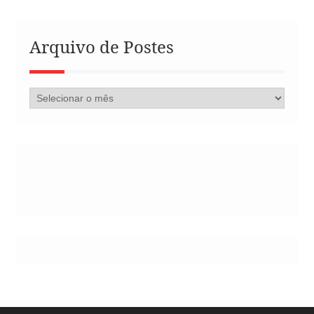
Arquivo de Postes
Arquivo
de
Postes