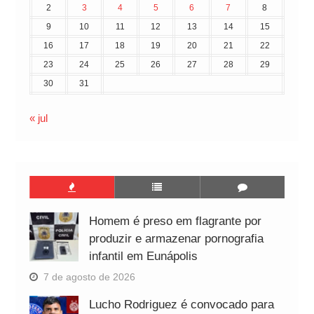
2
3
4
5
6
7
8
9
10
11
12
13
14
15
16
17
18
19
20
21
22
23
24
25
26
27
28
29
30
31
« jul
Homem é preso em flagrante por
produzir e armazenar pornografia
infantil em Eunápolis
7 de agosto de 2026
Lucho Rodriguez é convocado para