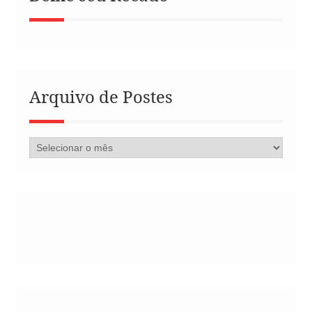
Arquivo de Postes
Arquivo
de
Postes