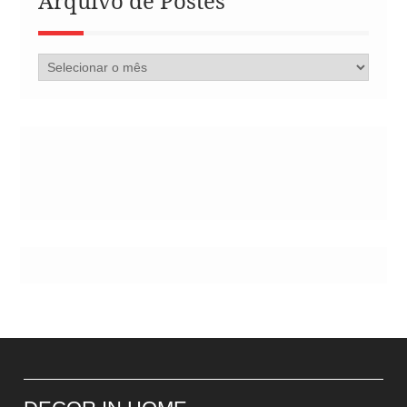
Arquivo de Postes
Arquivo
de
Postes