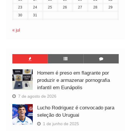
23
24
25
26
27
28
29
30
31
« jul
Homem é preso em flagrante por
produzir e armazenar pornografia
infantil em Eunápolis
7 de agosto de 2026
Lucho Rodriguez é convocado para
seleção do Uruguai
1 de junho de 2025