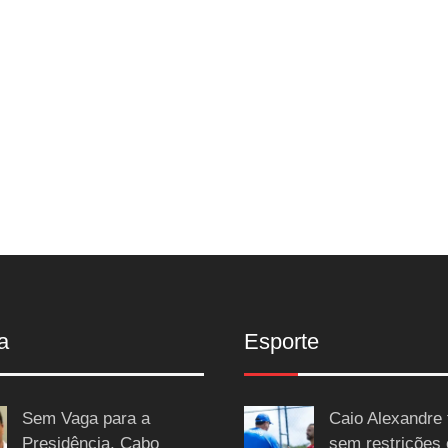
a
Esporte
Sem Vaga para a
Caio Alexandre 
Presidência, Cabo
sem restrições