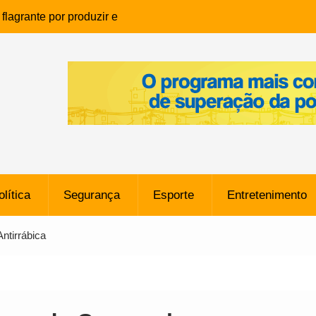
lagrante por produzir e
ia infantil em Eunápolis
ho é denunciado ao Ministério
bia após comentário
cantor
que morreu após ataque
ressão judicial por doação de
na sem restrições e pode
ntra o Vasco
olítica
Segurança
Esporte
Entretenimento
e da SpaceX Colide com a Lua
8 Metros, Afirma a Nasa
ntirrábica
$ 130 Milhões por Volante
, mas Alvinegro Fixa Preço