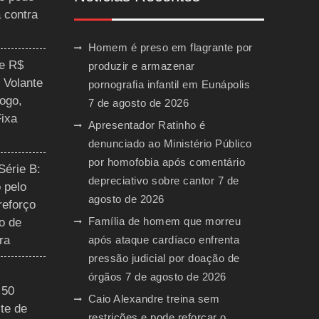
a contra
Homem é preso em flagrante por
ce R$
produzir e armazenar
 Volante
pornografia infantil em Eunápolis
ogo,
7 de agosto de 2026
Fixa
Apresentador Ratinho é
denunciado ao Ministério Público
por homofobia após comentário
Série B:
depreciativo sobre cantor
7 de
 pelo
agosto de 2026
reforço
Família de homem que morreu
o de
ra
após ataque cardíaco enfrenta
pressão judicial por doação de
órgãos
7 de agosto de 2026
 50
Caio Alexandre treina sem
te de
restrições e pode reforçar o