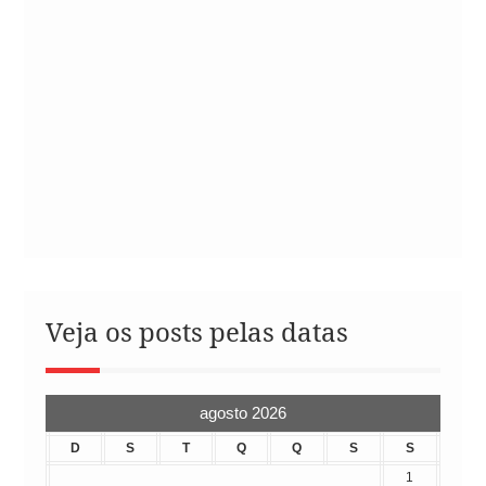
Veja os posts pelas datas
agosto 2026
D
S
T
Q
Q
S
S
1