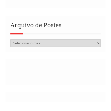
Arquivo de Postes
Arquivo
de
Postes