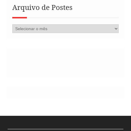
Arquivo de Postes
Arquivo
de
Postes