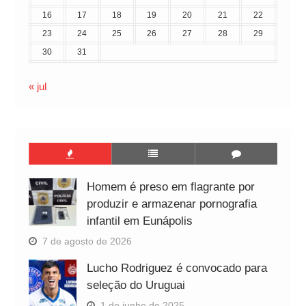
16
17
18
19
20
21
22
23
24
25
26
27
28
29
30
31
« jul
Homem é preso em flagrante por
produzir e armazenar pornografia
infantil em Eunápolis
7 de agosto de 2026
Lucho Rodriguez é convocado para
seleção do Uruguai
1 de junho de 2025