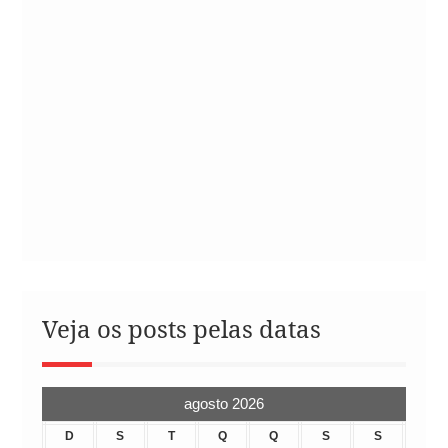
Veja os posts pelas datas
agosto 2026
D
S
T
Q
Q
S
S