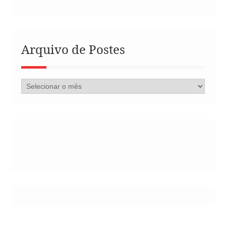
Arquivo de Postes
Arquivo
de
Postes