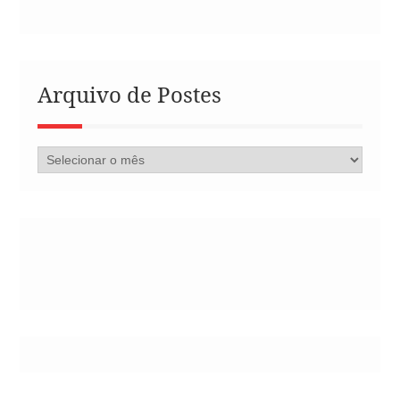
Arquivo de Postes
Arquivo
de
Postes