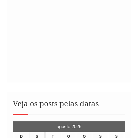
Veja os posts pelas datas
agosto 2026
D
S
T
Q
Q
S
S