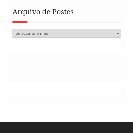
Arquivo de Postes
Arquivo
de
Postes