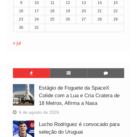
9
10
11
12
13
14
15
16
17
18
19
20
21
22
23
24
25
26
27
28
29
30
31
« jul
Estágio de Foguete da SpaceX
Colide com a Lua e Cria Cratera de
18 Metros, Afirma a Nasa
6 de agosto de 2026
Lucho Rodriguez é convocado para
seleção do Uruguai