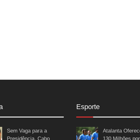
a
Esporte
Sem Vaga para a
Atalanta Ofere
Presidência, Cabo
130 Milhões por