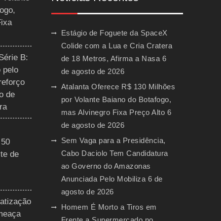
ogo,
Fixa
Estágio de Foguete da SpaceX
Colide com a Lua e Cria Cratera
Série B:
de 18 Metros, Afirma a Nasa
6
 pelo
de agosto de 2026
reforço
Atalanta Oferece R$ 130 Milhões
o de
por Volante Baiano do Botafogo,
ra
mas Alvinegro Fixa Preço Alto
6
de agosto de 2026
Sem Vaga para a Presidência,
 50
Cabo Daciolo Tem Candidatura
te de
ao Governo do Amazonas
Anunciada Pelo Mobiliza
6 de
agosto de 2026
vatização
Homem É Morto a Tiros em
ameaça
Frente a Supermercado no