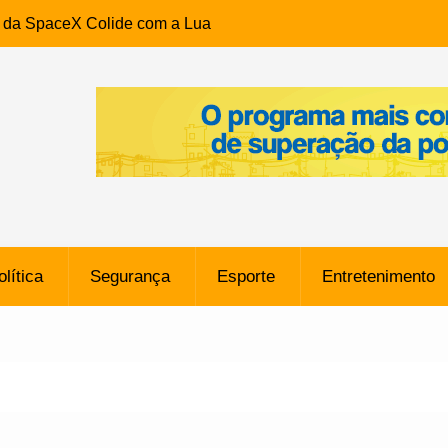
e da SpaceX Colide com a Lua
8 Metros, Afirma a Nasa
$ 130 Milhões por Volante
, mas Alvinegro Fixa Preço
residência, Cabo Daciolo Tem
verno do Amazonas Anunciada
ros em Frente a
airro da Mata Escura, em
olítica
Segurança
Esporte
Entretenimento
e B: Lateral revelado pelo
rço do Novorizontino de
o policial na Bahia prende 14
e ligada a ‘Zói de Gato’, do