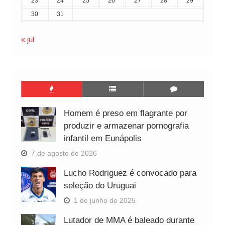
23
24
25
26
27
28
29
30
31
« jul
Homem é preso em flagrante por
produzir e armazenar pornografia
infantil em Eunápolis
7 de agosto de 2026
Lucho Rodriguez é convocado para
seleção do Uruguai
1 de junho de 2025
Lutador de MMA é baleado durante