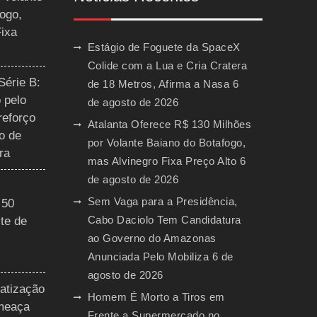
ogo,
Fixa
Estágio de Foguete da SpaceX
Colide com a Lua e Cria Cratera
Série B:
de 18 Metros, Afirma a Nasa
6
 pelo
de agosto de 2026
reforço
Atalanta Oferece R$ 130 Milhões
o de
por Volante Baiano do Botafogo,
ra
mas Alvinegro Fixa Preço Alto
6
de agosto de 2026
Sem Vaga para a Presidência,
 50
Cabo Daciolo Tem Candidatura
te de
ao Governo do Amazonas
Anunciada Pelo Mobiliza
6 de
agosto de 2026
vatização
Homem É Morto a Tiros em
ameaça
Frente a Supermercado no