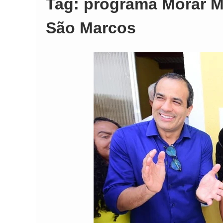
Tag:
programa Morar M
Comando Vermelh
São Marcos