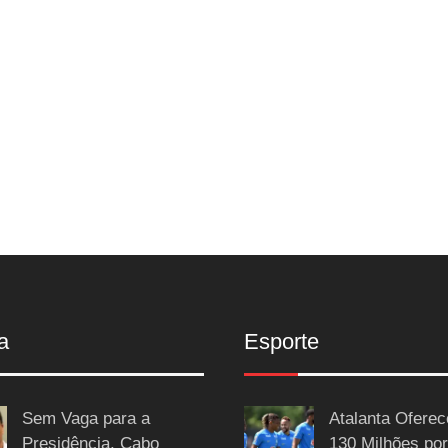
a
Esporte
Sem Vaga para a
Atalanta Ofere
Presidência, Cabo
130 Milhões por