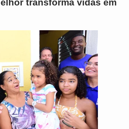
elhor transforma vidas em
o