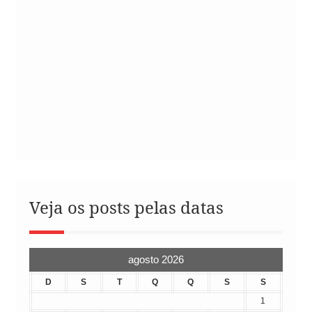
Veja os posts pelas datas
agosto 2026
D
S
T
Q
Q
S
S
1