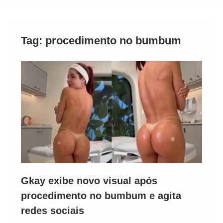
Operação Ágio: Ação policial na Bahia prende 14
suspeitos e mira rede ligada a ‘Zói de Gato’, do
Comando Vermelho
Tag:
procedimento no bumbum
Gkay exibe novo visual após
procedimento no bumbum e agita
redes sociais