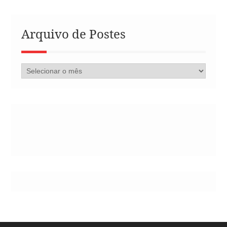
Arquivo de Postes
Arquivo
de
Postes