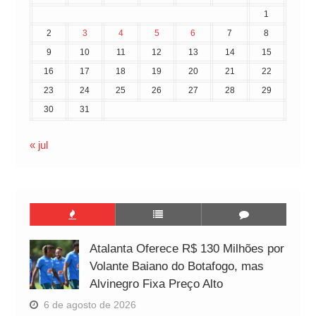
1
2
3
4
5
6
7
8
9
10
11
12
13
14
15
16
17
18
19
20
21
22
23
24
25
26
27
28
29
30
31
« jul
Atalanta Oferece R$ 130 Milhões por
Volante Baiano do Botafogo, mas
Alvinegro Fixa Preço Alto
6 de agosto de 2026