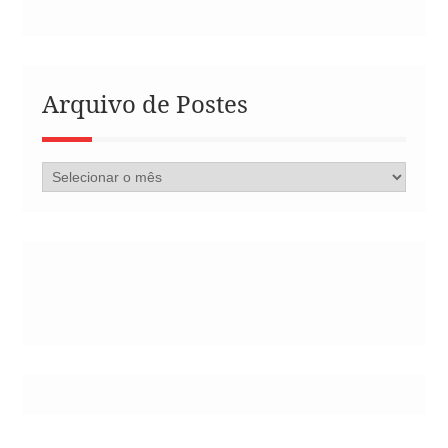
Arquivo de Postes
Arquivo
de
Postes