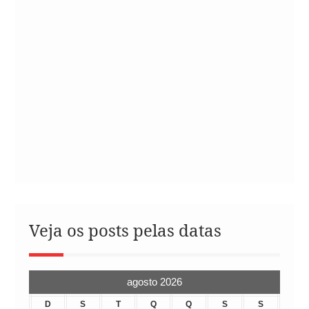
Veja os posts pelas datas
agosto 2026
D
S
T
Q
Q
S
S