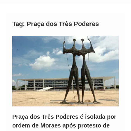
Comando Vermelho
Quem é Dr. Daniel? Conheça a trajetória do
candidato ao governo do Pará envolvido em
Tag:
Praça dos Três Poderes
polêmica
Praça dos Três Poderes é isolada por
ordem de Moraes após protesto de