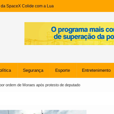
e da SpaceX Colide com a Lua
8 Metros, Afirma a Nasa
$ 130 Milhões por Volante
, mas Alvinegro Fixa Preço
residência, Cabo Daciolo Tem
verno do Amazonas Anunciada
ros em Frente a
airro da Mata Escura, em
olítica
Segurança
Esporte
Entretenimento
e B: Lateral revelado pelo
 por ordem de Moraes após protesto de deputado
rço do Novorizontino de
o policial na Bahia prende 14
e ligada a ‘Zói de Gato’, do