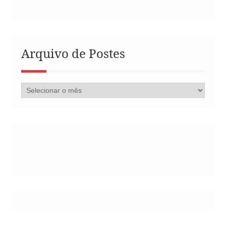
Arquivo de Postes
Arquivo
de
Postes