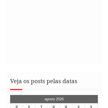
Veja os posts pelas datas
agosto 2026
D
S
T
Q
Q
S
S