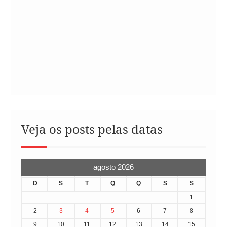
Veja os posts pelas datas
agosto 2026
D
S
T
Q
Q
S
S
1
2
3
4
5
6
7
8
9
10
11
12
13
14
15