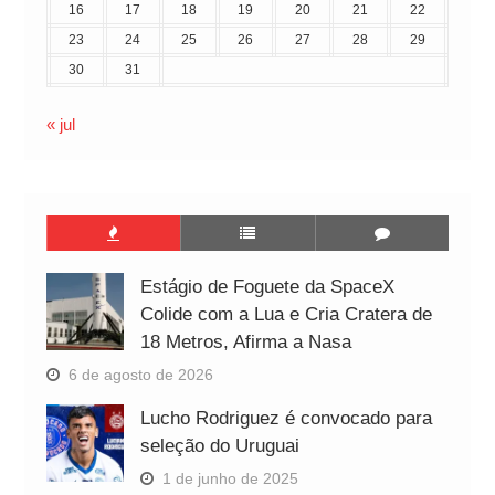
16
17
18
19
20
21
22
23
24
25
26
27
28
29
30
31
« jul
Estágio de Foguete da SpaceX
Colide com a Lua e Cria Cratera de
18 Metros, Afirma a Nasa
6 de agosto de 2026
Lucho Rodriguez é convocado para
seleção do Uruguai
1 de junho de 2025