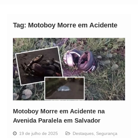
Operação Ágio: Ação policial na Bahia prende 14
suspeitos e mira rede ligada a ‘Zói de Gato’, do
Comando Vermelho
Tag:
Motoboy Morre em Acidente
Motoboy Morre em Acidente na
Avenida Paralela em Salvador
19 de julho de 2025
Destaques
,
Segurança