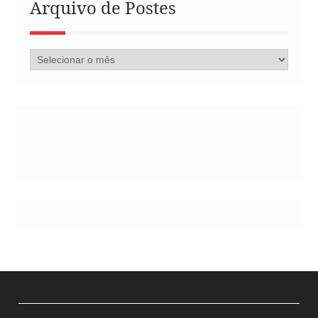
Arquivo de Postes
Arquivo
de
Postes