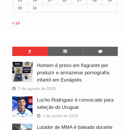
23
24
25
26
27
28
29
30
31
« jul
Homem é preso em flagrante por
produzir e armazenar pornografia
infantil em Eunápolis
7 de agosto de 2026
Lucho Rodriguez é convocado para
seleção do Uruguai
1 de junho de 2025
Lutador de MMA é baleado durante