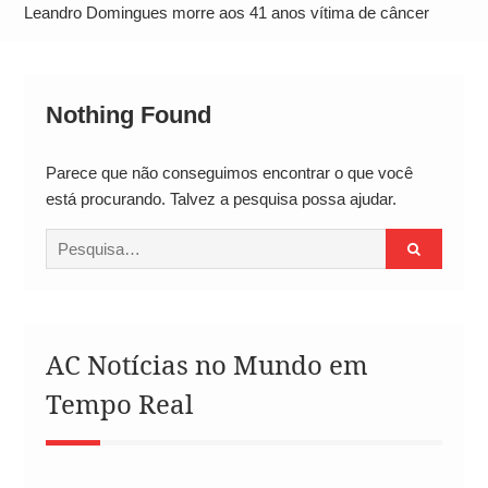
Operação Ágio: Ação policial na Bahia prende 14
Leandro Domingues morre aos 41 anos vítima de câncer
suspeitos e mira rede ligada a ‘Zói de Gato’, do
Comando Vermelho
Nothing Found
Parece que não conseguimos encontrar o que você
está procurando. Talvez a pesquisa possa ajudar.
Procurar
por:
AC Notícias no Mundo em
Tempo Real