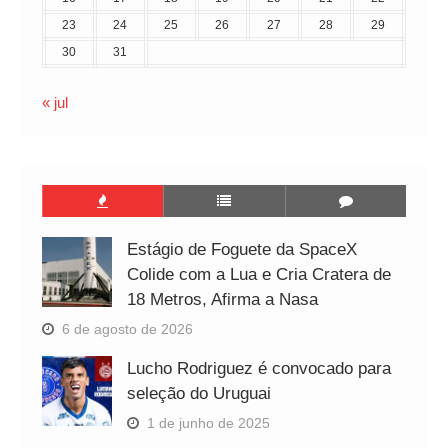
23
24
25
26
27
28
29
30
31
« jul
Estágio de Foguete da SpaceX
Colide com a Lua e Cria Cratera de
18 Metros, Afirma a Nasa
6 de agosto de 2026
Lucho Rodriguez é convocado para
seleção do Uruguai
1 de junho de 2025