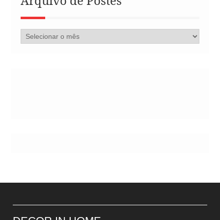
Arquivo de Postes
Arquivo
de
Postes