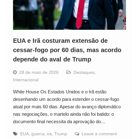
EUA e Irã costuram extensão de
cessar-fogo por 60 dias, mas acordo
depende do aval de Trump
28 de maio de 2026
Destaques
,
Internacional
White House Os Estados Unidos e o Irã estão
desenhando um acordo para estender o cessar-fogo
atual por mais 60 dias. Apesar do avanço diplomático
nas negociações, o martelo ainda não foi batido: o
documento final necessita da aprovação do…
EUA
,
guerra
,
ira
,
Trump
Leave a comment