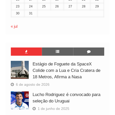
23
24
25
26
27
28
29
30
31
« jul
Estágio de Foguete da SpaceX
Colide com a Lua e Cria Cratera de
18 Metros, Afirma a Nasa
6 de agosto de 2026
Lucho Rodriguez é convocado para
seleção do Uruguai
1 de junho de 2025