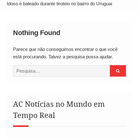
Operação Ágio: Ação policial na Bahia prende 14
Idoso é baleado durante tiroteio no bairro do Uruguai
suspeitos e mira rede ligada a ‘Zói de Gato’, do
Comando Vermelho
Nothing Found
Parece que não conseguimos encontrar o que você
está procurando. Talvez a pesquisa possa ajudar.
Procurar
por:
AC Notícias no Mundo em
Tempo Real