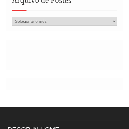
Arquivo de Postes
Arquivo
de
Postes